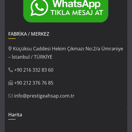
FABRİKA / MERKEZ
Küçüksu Caddesi Hekim Çıkmazı No:2/a Ümraniye
– İstanbul / TÜRKİYE
+90 216 332 83 60
+90 212 376 76 85
info@prestigeahsap.com.tr
Harita