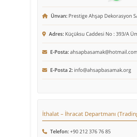
Ünvan:
Prestige Ahşap Dekorasyon SA
Adres:
Küçüksu Caddesi No : 393/A Ü
E-Posta:
ahsapbasamak@hotmail.co
E-Posta 2:
info@ahsapbasamak.org
İthalat – İhracat Departmanı (Tradin
Telefon:
+90 212 376 76 85