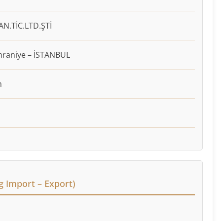
N.TİC.LTD.ŞTİ
mraniye – İSTANBUL
m
g Import – Export)