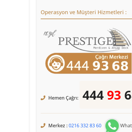
Operasyon ve Müşteri Hizmetleri :
444
93
6
Hemen Çağrı:
Merkez :
0216 332 83 60
What